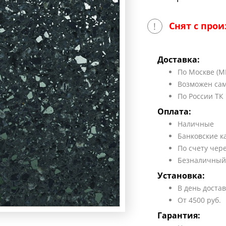
Снят с прои
!
Доставка:
По Москве (М
Возможен сам
По России ТК
Оплата:
Наличные
Банковские к
По счету чер
Безналичный
Установка:
В день доста
От 4500 руб.
Гарантия: