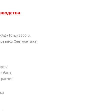
зводства
КАД+10км) 3500 р.
овывоз (без монтажа)
арты
ез банк
 расчет
вки