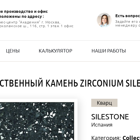
е производство и офиc
Есть вопрос
положены по адресу :
Задайте его
нес-центр "Академия" г. Москва,
менеджеру 
коламское ш., 116, стр. 1 этаж 1 офис
ЦЕНЫ
КАЛЬКУЛЯТОР
НАШИ РАБОТЫ
СТВЕННЫЙ КАМЕНЬ ZIRCONIUM SIL
Кварц
SILESTONE
Испания
Категория:
Collec