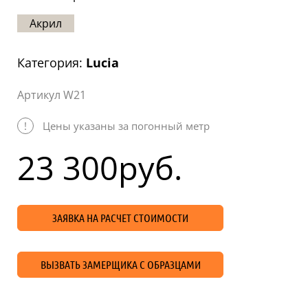
Статьи
Акрил
Отзывы
Категория:
Lucia
ОНТАКТЫ
Артикул W21
Карта
сайта
!
Цены указаны за погонный метр
23 300
руб.
ЗАЯВКА НА РАСЧЕТ СТОИМОСТИ
ВЫЗВАТЬ ЗАМЕРЩИКА С ОБРАЗЦАМИ