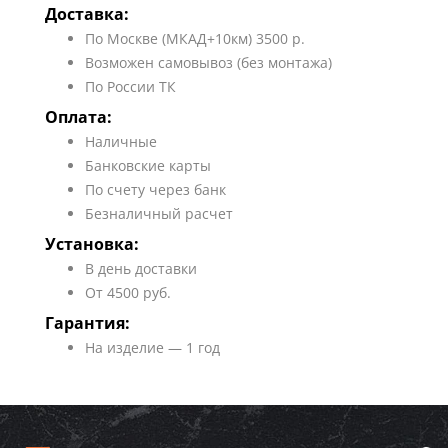
Доставка:
По Москве (МКАД+10км) 3500 р.
Возможен самовывоз (без монтажа)
По России ТК
Оплата:
Наличные
Банковские карты
По счету через банк
Безналичный расчет
Установка:
В день доставки
От 4500 руб.
Гарантия:
На изделие — 1 год