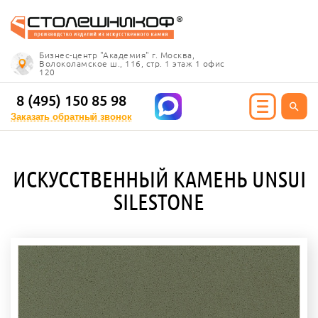
Info@stoleshnikof.ru
Бизнес-центр "Академия" г. Москва,
8 (495) 150 85 98
Волоколамское ш., 116, стр. 1 этаж 1 офис
120
Заказать обратный
звонок
8 (495) 150 85 98
Заказать обратный звонок
ИЯ ИЗ КАМНЯ
ИСКУССТВЕННЫЙ КАМЕНЬ UNSUI
олешницы
SILESTONE
ицы для кухни
ицы для ванной
е столешницы
 столешницы
ицы под дерево
ицы под мрамор
 столешницы