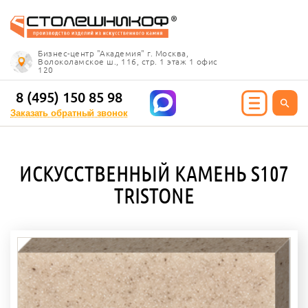
Info@stoleshnikof.ru
Бизнес-центр "Академия" г. Москва,
8 (495) 150 85 98
Волоколамское ш., 116, стр. 1 этаж 1 офис
120
Заказать обратный
звонок
8 (495) 150 85 98
Заказать обратный звонок
ИЯ ИЗ КАМНЯ
ИСКУССТВЕННЫЙ КАМЕНЬ S107
олешницы
TRISTONE
ицы для кухни
ицы для ванной
е столешницы
 столешницы
ицы под дерево
ицы под мрамор
 столешницы