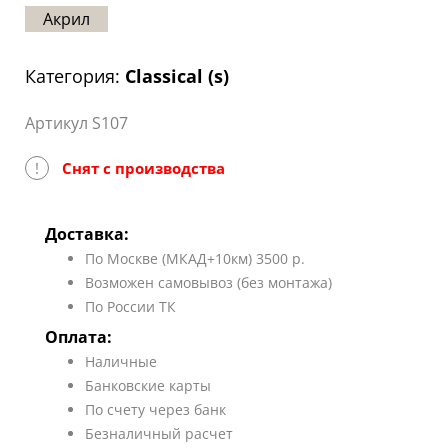
Акрил
Статьи
Отзывы
Категория:
Classical (s)
ОНТАКТЫ
Артикул S107
Карта
сайта
!
Снят с производства
Доставка:
По Москве (МКАД+10км) 3500 р.
Возможен самовывоз (без монтажа)
По России ТК
Оплата:
Наличные
Банковские карты
По счету через банк
Безналичный расчет