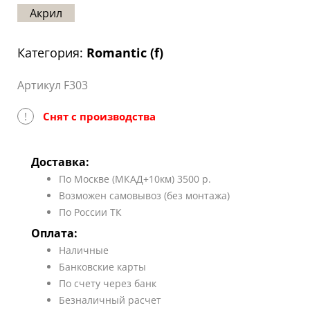
Акрил
Статьи
Отзывы
Категория:
Romantic (f)
ОНТАКТЫ
Артикул F303
Карта
сайта
!
Снят с производства
Доставка:
По Москве (МКАД+10км) 3500 р.
Возможен самовывоз (без монтажа)
По России ТК
Оплата:
Наличные
Банковские карты
По счету через банк
Безналичный расчет