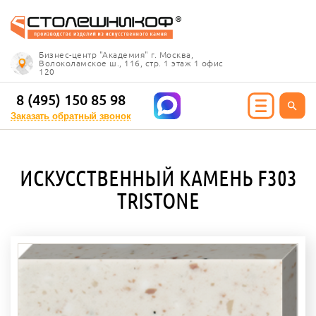
Info@stoleshnikof.ru
Бизнес-центр "Академия" г. Москва,
8 (495) 150 85 98
Волоколамское ш., 116, стр. 1 этаж 1 офис
120
Заказать обратный
звонок
8 (495) 150 85 98
Заказать обратный звонок
ИЯ ИЗ КАМНЯ
ИСКУССТВЕННЫЙ КАМЕНЬ F303
олешницы
TRISTONE
ицы для кухни
ицы для ванной
е столешницы
 столешницы
ицы под дерево
ицы под мрамор
 столешницы