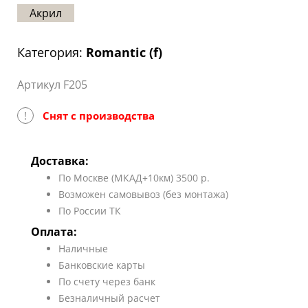
Акрил
Статьи
Отзывы
Категория:
Romantic (f)
ОНТАКТЫ
Артикул F205
Карта
сайта
!
Снят с производства
Доставка:
По Москве (МКАД+10км) 3500 р.
Возможен самовывоз (без монтажа)
По России ТК
Оплата:
Наличные
Банковские карты
По счету через банк
Безналичный расчет