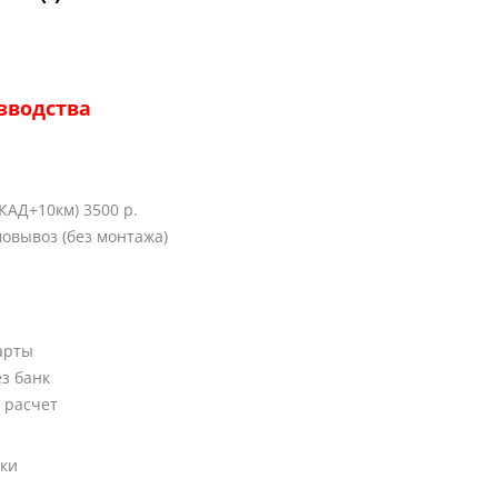
зводства
КАД+10км) 3500 р.
овывоз (без монтажа)
арты
ез банк
 расчет
вки