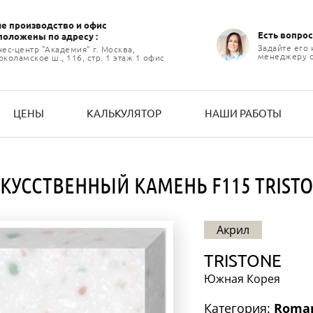
е производство и офиc
Есть вопрос
положены по адресу :
Задайте его
нес-центр "Академия" г. Москва,
менеджеру 
коламское ш., 116, стр. 1 этаж 1 офис
ЦЕНЫ
КАЛЬКУЛЯТОР
НАШИ РАБОТЫ
КУССТВЕННЫЙ КАМЕНЬ F115 TRIST
Акрил
TRISTONE
Южная Корея
Категория:
Romant