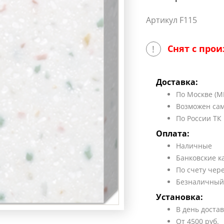
Артикул F115
Снят с прои
!
Доставка:
По Москве (М
Возможен сам
По России ТК
Оплата:
Наличные
Банковские к
По счету чер
Безналичный
Установка:
В день доста
От 4500 руб.