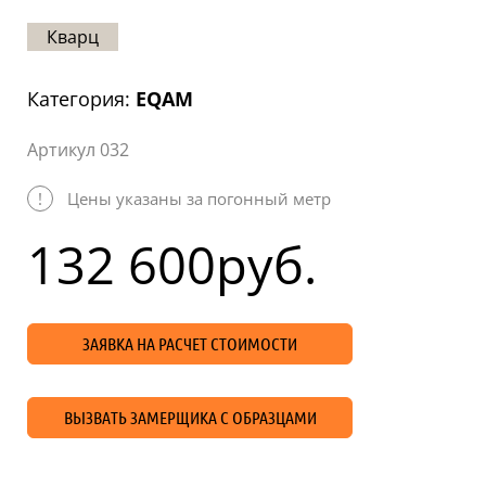
Статьи
Кварц
Отзывы
Категория:
EQAM
ОНТАКТЫ
Артикул 032
Карта
сайта
!
Цены указаны за погонный метр
132 600
руб.
ЗАЯВКА НА РАСЧЕТ СТОИМОСТИ
ВЫЗВАТЬ ЗАМЕРЩИКА С ОБРАЗЦАМИ