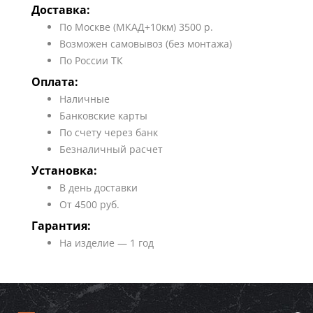
Доставка:
По Москве (МКАД+10км) 3500 р.
Возможен самовывоз (без монтажа)
По России ТК
Оплата:
Наличные
Банковские карты
По счету через банк
Безналичный расчет
Установка:
В день доставки
От 4500 руб.
Гарантия:
На изделие — 1 год