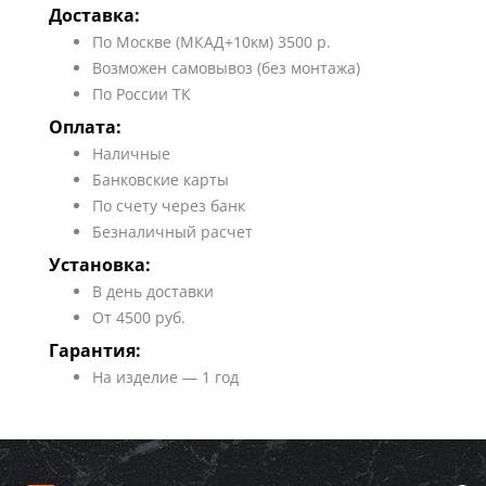
Доставка:
По Москве (МКАД+10км) 3500 р.
Возможен самовывоз (без монтажа)
По России ТК
Оплата:
Наличные
Банковские карты
По счету через банк
Безналичный расчет
Установка:
В день доставки
От 4500 руб.
Гарантия:
На изделие — 1 год