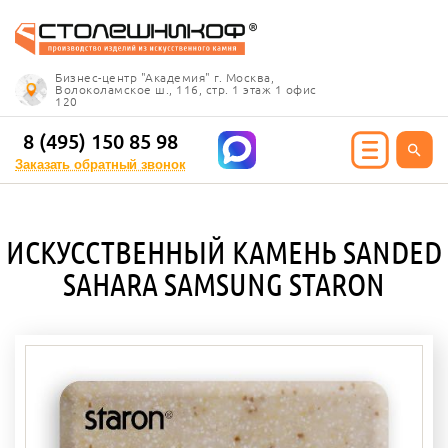
Info@stoleshnikof.ru
Бизнес-центр "Академия" г. Москва,
8 (495) 150 85 98
Волоколамское ш., 116, стр. 1 этаж 1 офис
120
Заказать обратный
звонок
8 (495) 150 85 98
Заказать обратный звонок
ИЯ ИЗ КАМНЯ
ИСКУССТВЕННЫЙ КАМЕНЬ SANDED
олешницы
SAHARA SAMSUNG STARON
ицы для кухни
ицы для ванной
е столешницы
 столешницы
ицы под дерево
ицы под мрамор
 столешницы