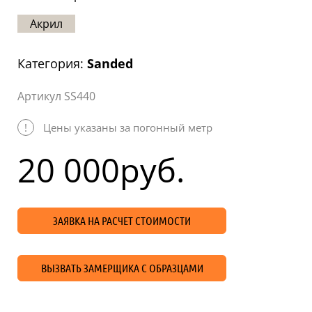
Статьи
Акрил
Отзывы
Категория:
Sanded
ОНТАКТЫ
Артикул SS440
Карта
сайта
!
Цены указаны за погонный метр
20 000
руб.
ЗАЯВКА НА РАСЧЕТ СТОИМОСТИ
ВЫЗВАТЬ ЗАМЕРЩИКА С ОБРАЗЦАМИ