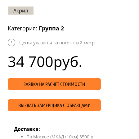
Статьи
Акрил
Отзывы
Категория:
Группа 2
ОНТАКТЫ
!
Цены указаны за погонный метр
Карта
сайта
34 700
руб.
ЗАЯВКА НА РАСЧЕТ СТОИМОСТИ
ВЫЗВАТЬ ЗАМЕРЩИКА С ОБРАЗЦАМИ
Доставка:
По Москве (МКАД+10км) 3500 р.