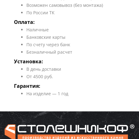
Возможен самовывоз (без монтажа)
По России ТК
Оплата:
Наличные
Банковские карты
По счету через банк
Безналичный расчет
Установка:
В день доставки
От 4500 руб.
Гарантия:
На изделие — 1 год