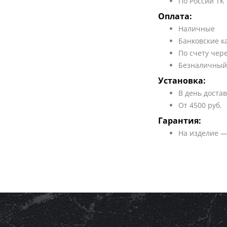
По России ТК
Оплата:
Наличные
Банковские к
По счету чер
Безналичный
Установка:
В день доста
От 4500 руб.
Гарантия:
На изделие —