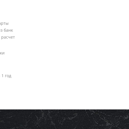
арты
ез банк
 расчет
вки
 1 год