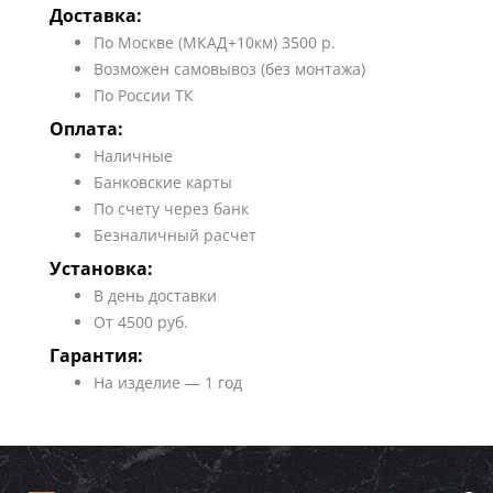
Доставка:
По Москве (МКАД+10км) 3500 р.
Возможен самовывоз (без монтажа)
По России ТК
Оплата:
Наличные
Банковские карты
По счету через банк
Безналичный расчет
Установка:
В день доставки
От 4500 руб.
Гарантия:
На изделие — 1 год