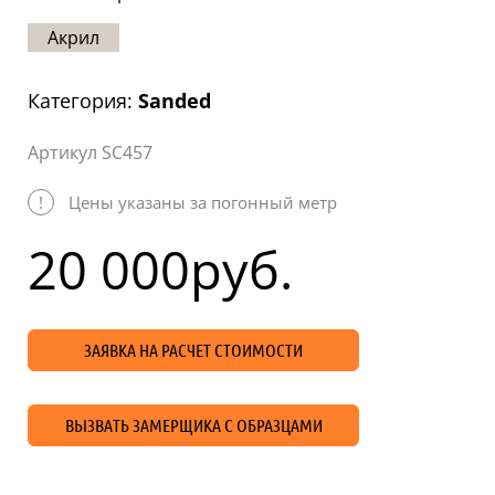
Статьи
Акрил
Отзывы
Категория:
Sanded
ОНТАКТЫ
Артикул SC457
Карта
сайта
!
Цены указаны за погонный метр
20 000
руб.
ЗАЯВКА НА РАСЧЕТ СТОИМОСТИ
ВЫЗВАТЬ ЗАМЕРЩИКА С ОБРАЗЦАМИ