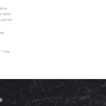
арты
ез банк
 расчет
вки
 1 год