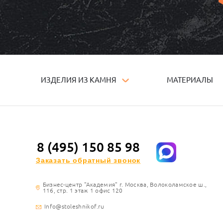
ИЗДЕЛИЯ ИЗ КАМНЯ
МАТЕРИАЛЫ
8 (495) 150 85 98
Заказать обратный звонок
Бизнес-центр "Академия" г. Москва, Волоколамское ш.,
116, стр. 1 этаж 1 офис 120
Info@stoleshnikof.ru