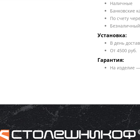
Наличные
Банковские к
По счету чер
Безналичный
Установка:
В день доста
От 4500 руб.
Гарантия:
На изделие —