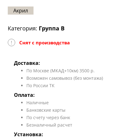
Статьи
Акрил
Отзывы
Категория:
Группа B
ОНТАКТЫ
!
Снят с производства
Карта
сайта
Доставка:
По Москве (МКАД+10км) 3500 р.
Возможен самовывоз (без монтажа)
По России ТК
Оплата:
Наличные
Банковские карты
По счету через банк
Безналичный расчет
Установка: