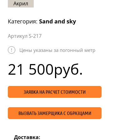
Акрил
Статьи
Отзывы
Категория:
Sand and sky
ОНТАКТЫ
Артикул S-217
Карта
сайта
!
Цены указаны за погонный метр
21 500
руб.
ЗАЯВКА НА РАСЧЕТ СТОИМОСТИ
ВЫЗВАТЬ ЗАМЕРЩИКА С ОБРАЗЦАМИ
Доставка: