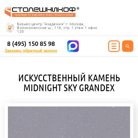
Info@stoleshnikof.ru
Бизнес-центр "Академия" г. Москва,
8 (495) 150 85 98
Волоколамское ш., 116, стр. 1 этаж 1 офис
120
Заказать обратный
звонок
8 (495) 150 85 98
Заказать обратный звонок
ИЯ ИЗ КАМНЯ
ИСКУССТВЕННЫЙ КАМЕНЬ
олешницы
MIDNIGHT SKY GRANDEX
ицы для кухни
ицы для ванной
е столешницы
 столешницы
ицы под дерево
ицы под мрамор
 столешницы