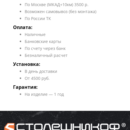
По Москве (МКАД+10км) 3500 р.
Возможен самовывоз (без монтажа)
По России ТК
Оплата:
Наличные
Банковские карты
По счету через банк
Безналичный расчет
Установка:
В день доставки
От 4500 руб.
Гарантия:
На изделие — 1 год