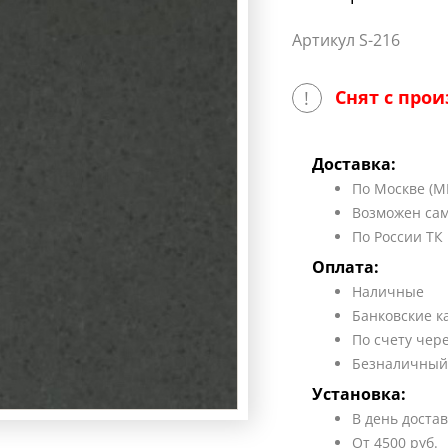
Артикул S-216
Снят с прои
!
Доставка:
По Москве (М
Возможен сам
По России ТК
Оплата:
Наличные
Банковские к
По счету чер
Безналичный
Установка:
В день доста
От 4500 руб.