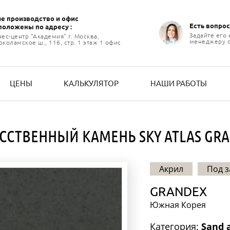
е производство и офиc
Есть вопрос
положены по адресу :
Задайте его
нес-центр "Академия" г. Москва,
менеджеру 
коламское ш., 116, стр. 1 этаж 1 офис
ЦЕНЫ
КАЛЬКУЛЯТОР
НАШИ РАБОТЫ
ССТВЕННЫЙ КАМЕНЬ SKY ATLAS GR
Акрил
Под з
GRANDEX
Южная Корея
Категория:
Sand 