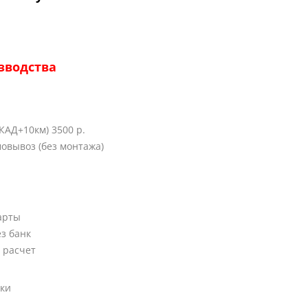
зводства
КАД+10км) 3500 р.
овывоз (без монтажа)
арты
ез банк
 расчет
вки