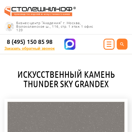
Info@stoleshnikof.ru
Бизнес-центр "Академия" г. Москва,
8 (495) 150 85 98
Волоколамское ш., 116, стр. 1 этаж 1 офис
120
Заказать обратный
звонок
8 (495) 150 85 98
Заказать обратный звонок
ИЯ ИЗ КАМНЯ
ИСКУССТВЕННЫЙ КАМЕНЬ
олешницы
THUNDER SKY GRANDEX
ицы для кухни
ицы для ванной
е столешницы
 столешницы
ицы под дерево
ицы под мрамор
 столешницы