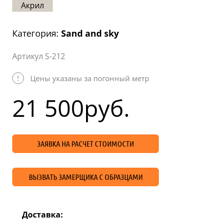
Акрил
Статьи
Отзывы
Категория:
Sand and sky
ОНТАКТЫ
Артикул S-212
Карта
сайта
!
Цены указаны за погонный метр
21 500
руб.
ЗАЯВКА НА РАСЧЕТ СТОИМОСТИ
ВЫЗВАТЬ ЗАМЕРЩИКА С ОБРАЗЦАМИ
Доставка: