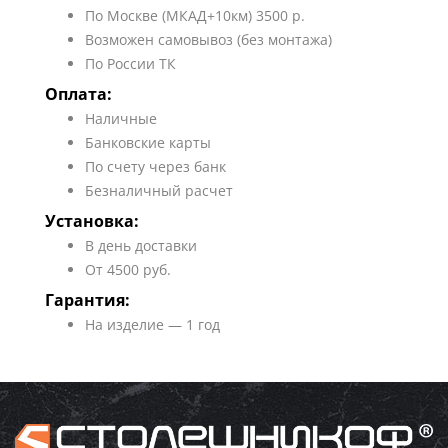
По Москве (МКАД+10км) 3500 р.
Возможен самовывоз (без монтажа)
По России ТК
Оплата:
Наличные
Банковские карты
По счету через банк
Безналичный расчет
Установка:
В день доставки
От 4500 руб.
Гарантия:
На изделие — 1 год