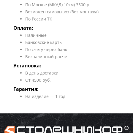
По Москве (МКАД+10км) 3500 р.
Возможен самовывоз (без монтажа)
По России ТК
Оплата:
Наличные
Банковские карты
По счету через банк
Безналичный расчет
Установка:
В день доставки
От 4500 руб.
Гарантия:
На изделие — 1 год