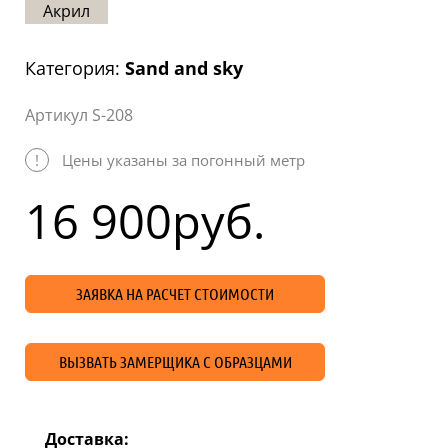
Акрил
Статьи
Отзывы
Категория:
Sand and sky
ОНТАКТЫ
Артикул S-208
Карта
сайта
!
Цены указаны за погонный метр
16 900
руб.
ЗАЯВКА НА РАСЧЕТ СТОИМОСТИ
ВЫЗВАТЬ ЗАМЕРЩИКА С ОБРАЗЦАМИ
Доставка: