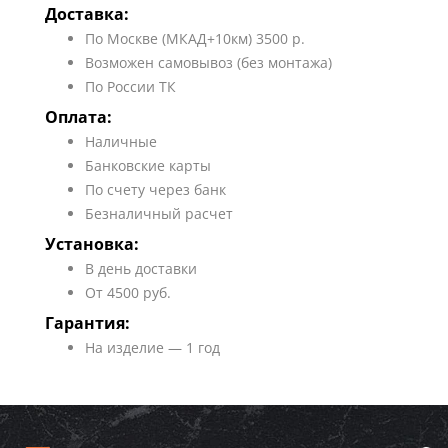
Доставка:
По Москве (МКАД+10км) 3500 р.
Возможен самовывоз (без монтажа)
По России ТК
Оплата:
Наличные
Банковские карты
По счету через банк
Безналичный расчет
Установка:
В день доставки
От 4500 руб.
Гарантия:
На изделие — 1 год