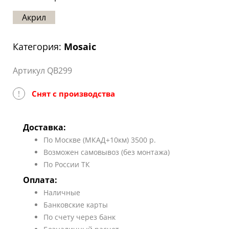
Статьи
Акрил
Отзывы
Категория:
Mosaic
ОНТАКТЫ
Артикул QB299
Карта
сайта
!
Снят с производства
Доставка:
По Москве (МКАД+10км) 3500 р.
Возможен самовывоз (без монтажа)
По России ТК
Оплата:
Наличные
Банковские карты
По счету через банк