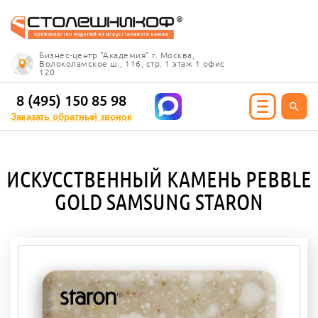
Info@stoleshnikof.ru
Бизнес-центр "Академия" г. Москва,
8 (495) 150 85 98
Волоколамское ш., 116, стр. 1 этаж 1 офис
120
Заказать обратный
звонок
8 (495) 150 85 98
Заказать обратный звонок
ИЯ ИЗ КАМНЯ
ИСКУССТВЕННЫЙ КАМЕНЬ PEBBLE
олешницы
GOLD SAMSUNG STARON
ицы для кухни
ицы для ванной
е столешницы
 столешницы
ицы под дерево
ицы под мрамор
 столешницы