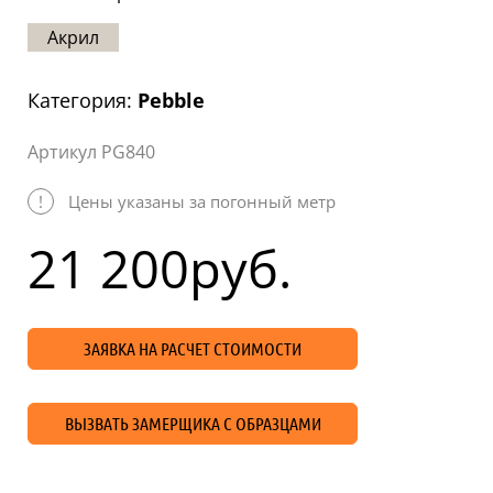
Статьи
Акрил
Отзывы
Категория:
Pebble
ОНТАКТЫ
Артикул PG840
Карта
сайта
!
Цены указаны за погонный метр
21 200
руб.
ЗАЯВКА НА РАСЧЕТ СТОИМОСТИ
ВЫЗВАТЬ ЗАМЕРЩИКА С ОБРАЗЦАМИ