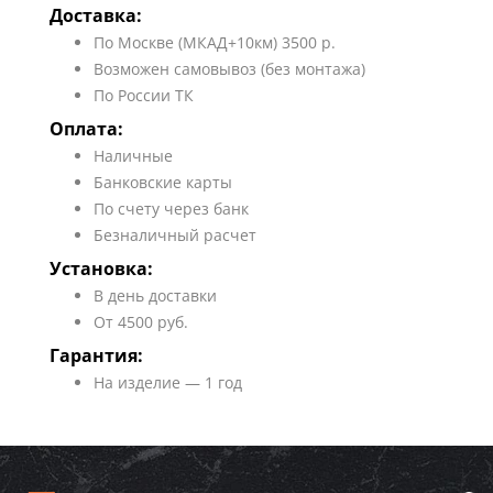
Доставка:
По Москве (МКАД+10км) 3500 р.
Возможен самовывоз (без монтажа)
По России ТК
Оплата:
Наличные
Банковские карты
По счету через банк
Безналичный расчет
Установка:
В день доставки
От 4500 руб.
Гарантия:
На изделие — 1 год