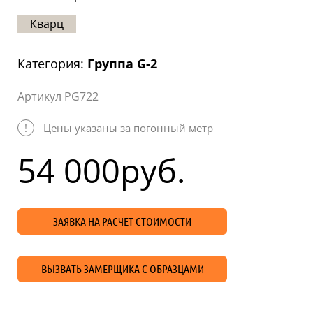
Статьи
Кварц
Отзывы
Категория:
Группа G-2
ОНТАКТЫ
Артикул PG722
Карта
сайта
!
Цены указаны за погонный метр
54 000
руб.
ЗАЯВКА НА РАСЧЕТ СТОИМОСТИ
ВЫЗВАТЬ ЗАМЕРЩИКА С ОБРАЗЦАМИ