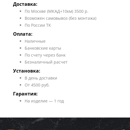
Доставка:
По Москве (МКАД+10км) 3500 р.
Возможен самовывоз (без монтажа)
По России ТК
Оплата:
Наличные
Банковские карты
По счету через банк
Безналичный расчет
Установка:
В день доставки
От 4500 руб.
Гарантия:
На изделие — 1 год