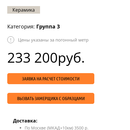
Статьи
Керамика
Отзывы
Категория:
Группа 3
ОНТАКТЫ
!
Цены указаны за погонный метр
Карта
сайта
233 200
руб.
ЗАЯВКА НА РАСЧЕТ СТОИМОСТИ
ВЫЗВАТЬ ЗАМЕРЩИКА С ОБРАЗЦАМИ
Доставка:
По Москве (МКАД+10км) 3500 р.