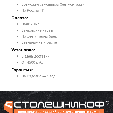
Возможен самовывоз (без монтажа)
По России ТК
Оплата:
Наличные
Банковские карты
По счету через банк
Безналичный расчет
Установка:
В день доставки
От 4500 руб.
Гарантия:
На изделие — 1 год