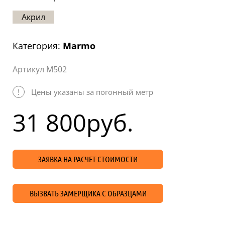
Статьи
Акрил
Отзывы
Категория:
Marmo
ОНТАКТЫ
Артикул M502
Карта
сайта
!
Цены указаны за погонный метр
31 800
руб.
ЗАЯВКА НА РАСЧЕТ СТОИМОСТИ
ВЫЗВАТЬ ЗАМЕРЩИКА С ОБРАЗЦАМИ