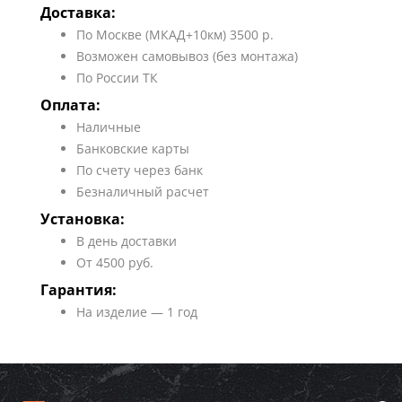
Доставка:
По Москве (МКАД+10км) 3500 р.
Возможен самовывоз (без монтажа)
По России ТК
Оплата:
Наличные
Банковские карты
По счету через банк
Безналичный расчет
Установка:
В день доставки
От 4500 руб.
Гарантия:
На изделие — 1 год