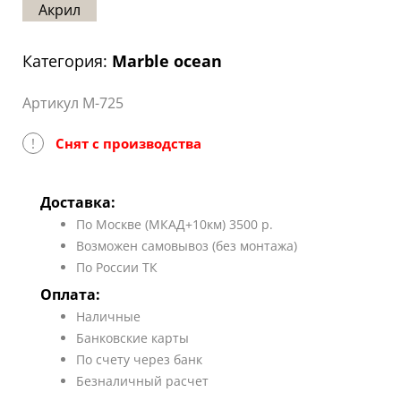
Акрил
Статьи
Отзывы
Категория:
Marble ocean
ОНТАКТЫ
Артикул M-725
Карта
сайта
!
Снят с производства
Доставка:
По Москве (МКАД+10км) 3500 р.
Возможен самовывоз (без монтажа)
По России ТК
Оплата:
Наличные
Банковские карты
По счету через банк
Безналичный расчет