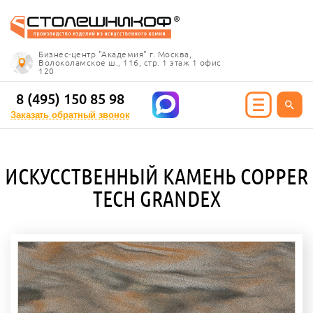
Info@stoleshnikof.ru
Бизнес-центр "Академия" г. Москва,
8 (495) 150 85 98
Волоколамское ш., 116, стр. 1 этаж 1 офис
120
Заказать обратный
звонок
8 (495) 150 85 98
Заказать обратный звонок
ИЯ ИЗ КАМНЯ
ИСКУССТВЕННЫЙ КАМЕНЬ COPPER
олешницы
TECH GRANDEX
ицы для кухни
ицы для ванной
е столешницы
 столешницы
ицы под дерево
ицы под мрамор
 столешницы