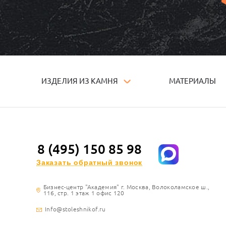
ИЗДЕЛИЯ ИЗ КАМНЯ
МАТЕРИАЛЫ
8 (495) 150 85 98
Заказать обратный звонок
Бизнес-центр "Академия" г. Москва, Волоколамское ш.,
116, стр. 1 этаж 1 офис 120
Info@stoleshnikof.ru