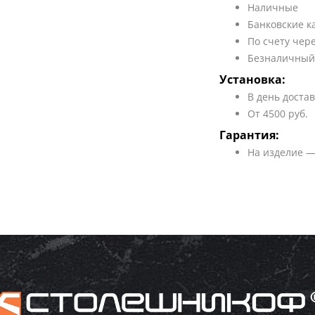
Наличные
Банковские к
По счету чер
Безналичный
Установка:
В день доста
От 4500 руб.
Гарантия:
На изделие —