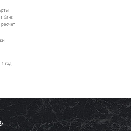
арты
ез банк
 расчет
вки
 1 год