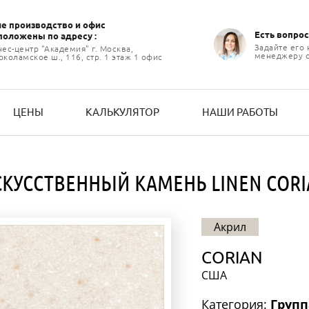
е производство и офиc
Есть вопрос
положены по адресу :
Задайте его
нес-центр "Академия" г. Москва,
менеджеру 
коламское ш., 116, стр. 1 этаж 1 офис
ЦЕНЫ
КАЛЬКУЛЯТОР
НАШИ РАБОТЫ
КУССТВЕННЫЙ КАМЕНЬ LINEN COR
Акрил
CORIAN
США
Категория:
Групп