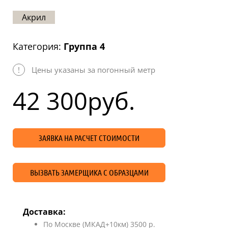
Статьи
Акрил
Отзывы
Категория:
Группа 4
ОНТАКТЫ
!
Цены указаны за погонный метр
Карта
сайта
42 300
руб.
ЗАЯВКА НА РАСЧЕТ СТОИМОСТИ
ВЫЗВАТЬ ЗАМЕРЩИКА С ОБРАЗЦАМИ
Доставка:
По Москве (МКАД+10км) 3500 р.