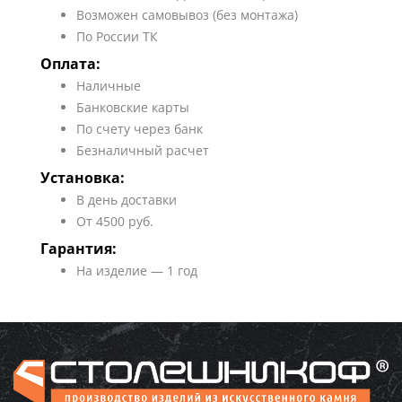
Возможен самовывоз (без монтажа)
По России ТК
Оплата:
Наличные
Банковские карты
По счету через банк
Безналичный расчет
Установка:
В день доставки
От 4500 руб.
Гарантия:
На изделие — 1 год