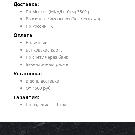
Доставка:
По Москве (МКАД+10км) 3500 р.
Возможен самовывоз (без монтажа)
По России ТК
Оплата:
Наличные
Банковские карты
По счету через банк
Безналичный расчет
Установка:
В день доставки
От 4500 руб.
Гарантия:
На изделие — 1 год