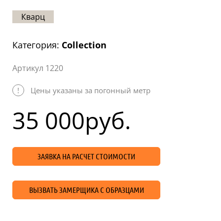
Статьи
Кварц
Отзывы
Категория:
Collection
ОНТАКТЫ
Артикул 1220
Карта
сайта
!
Цены указаны за погонный метр
35 000
руб.
ЗАЯВКА НА РАСЧЕТ СТОИМОСТИ
ВЫЗВАТЬ ЗАМЕРЩИКА С ОБРАЗЦАМИ