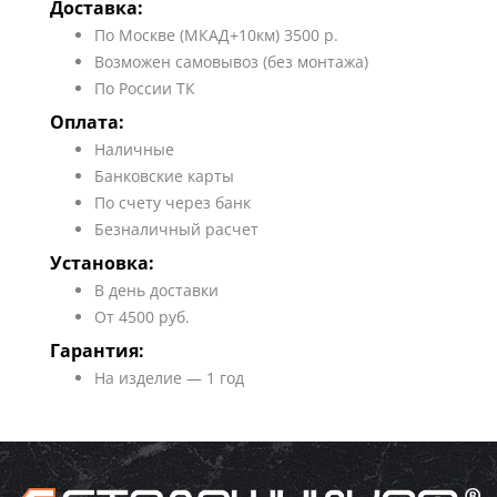
Доставка:
По Москве (МКАД+10км) 3500 р.
Возможен самовывоз (без монтажа)
По России ТК
Оплата:
Наличные
Банковские карты
По счету через банк
Безналичный расчет
Установка:
В день доставки
От 4500 руб.
Гарантия:
На изделие — 1 год