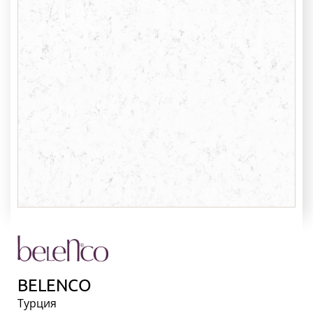
 столешницы
 и раковины
ники из камня
ка ресепшн
тойка из камня
ые поддоны
ТЕРИАЛЫ
ЦЕНЫ
ЬКУЛЯТОР
НАШИ
РАБОТЫ
ОРМАЦИЯ
вка и оплата
тановка
BELENСO
Акции
Турция
оманда