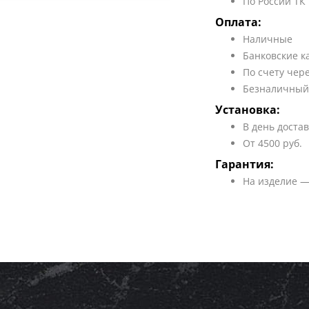
По России ТК
Оплата:
Наличные
Банковские к
По счету чер
Безналичный
Установка:
В день доста
От 4500 руб.
Гарантия:
На изделие —