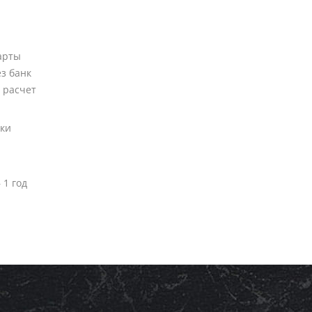
арты
ез банк
 расчет
вки
 1 год