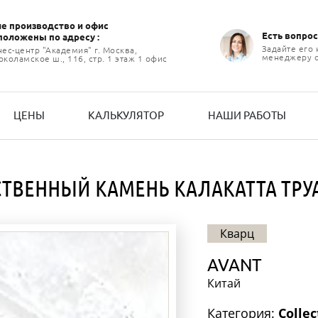
е производство и офиc
Есть вопрос
положены по адресу :
Задайте его
нес-центр "Академия" г. Москва,
менеджеру 
коламское ш., 116, стр. 1 этаж 1 офис
ЦЕНЫ
КАЛЬКУЛЯТОР
НАШИ РАБОТЫ
СТВЕННЫЙ КАМЕНЬ КАЛАКАТТА ТРУА
Кварц
AVANT
Китай
Категория:
Collec