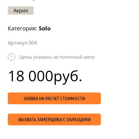
Статьи
Акрил
Отзывы
Категория:
Solo
ОНТАКТЫ
Артикул 004
Карта
сайта
!
Цены указаны за погонный метр
18 000
руб.
ЗАЯВКА НА РАСЧЕТ СТОИМОСТИ
ВЫЗВАТЬ ЗАМЕРЩИКА С ОБРАЗЦАМИ