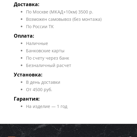
Доставка:
По Москве (МКАД+10км) 3500 р.
Возможен самовывоз (без монтажа)
По России ТК
Оплата:
Наличные
Банковские карты
По счету через банк
Безналичный расчет
Установка:
В день доставки
От 4500 руб.
Гарантия:
На изделие — 1 год