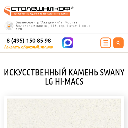
Info@stoleshnikof.ru
Бизнес-центр "Академия" г. Москва,
8 (495) 150 85 98
Волоколамское ш., 116, стр. 1 этаж 1 офис
120
Заказать обратный
звонок
8 (495) 150 85 98
Заказать обратный звонок
ИЯ ИЗ КАМНЯ
ИСКУССТВЕННЫЙ КАМЕНЬ SWANY
олешницы
LG HI-MACS
ицы для кухни
ицы для ванной
е столешницы
 столешницы
ицы под дерево
ицы под мрамор
 столешницы