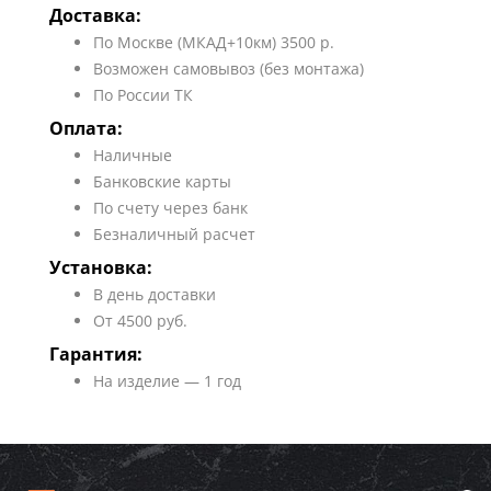
Доставка:
По Москве (МКАД+10км) 3500 р.
Возможен самовывоз (без монтажа)
По России ТК
Оплата:
Наличные
Банковские карты
По счету через банк
Безналичный расчет
Установка:
В день доставки
От 4500 руб.
Гарантия:
На изделие — 1 год