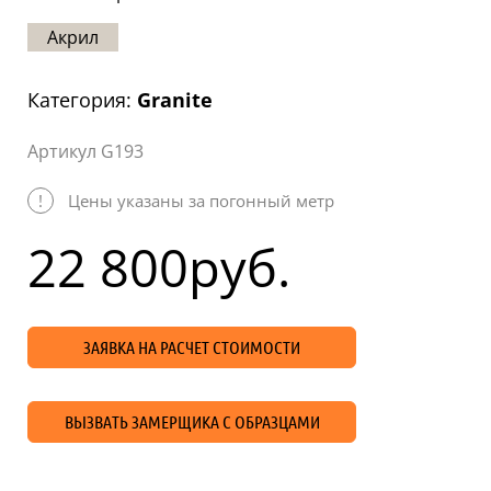
Статьи
Акрил
Отзывы
Категория:
Granite
ОНТАКТЫ
Артикул G193
Карта
сайта
!
Цены указаны за погонный метр
22 800
руб.
ЗАЯВКА НА РАСЧЕТ СТОИМОСТИ
ВЫЗВАТЬ ЗАМЕРЩИКА С ОБРАЗЦАМИ