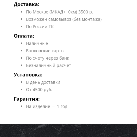
Доставка:
По Москве (МКАД+10км) 3500 р.
Возможен самовывоз (без монтажа)
По России ТК
Оплата:
Наличные
Банковские карты
По счету через банк
Безналичный расчет
Установка:
В день доставки
От 4500 руб.
Гарантия:
На изделие — 1 год