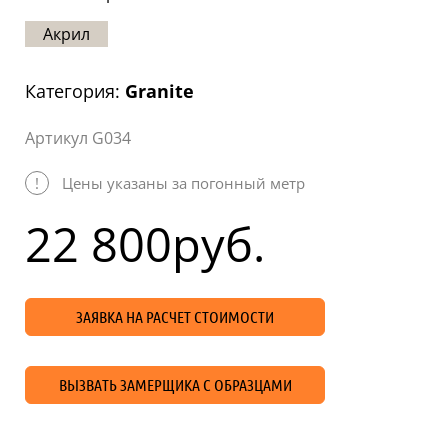
Статьи
Акрил
Отзывы
Категория:
Granite
ОНТАКТЫ
Артикул G034
Карта
сайта
!
Цены указаны за погонный метр
22 800
руб.
ЗАЯВКА НА РАСЧЕТ СТОИМОСТИ
ВЫЗВАТЬ ЗАМЕРЩИКА С ОБРАЗЦАМИ