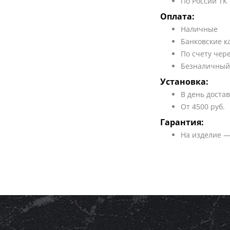
По России ТК
Оплата:
Наличные
Банковские к
По счету чер
Безналичный
Установка:
В день доста
От 4500 руб.
Гарантия:
На изделие —