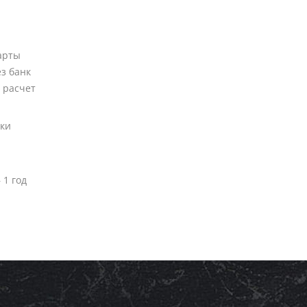
арты
ез банк
 расчет
вки
 1 год