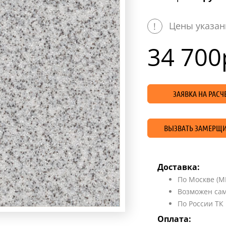
Цены указан
!
34 700
ЗАЯВКА НА РАС
ВЫЗВАТЬ ЗАМЕРЩИ
Доставка:
По Москве (М
Возможен сам
По России ТК
Оплата: