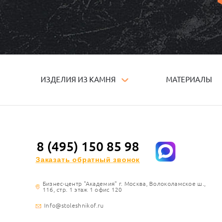
ИЗДЕЛИЯ ИЗ КАМНЯ
МАТЕРИАЛЫ
8 (495) 150 85 98
Заказать обратный звонок
Бизнес-центр "Академия" г. Москва, Волоколамское ш.,
116, стр. 1 этаж 1 офис 120
Info@stoleshnikof.ru