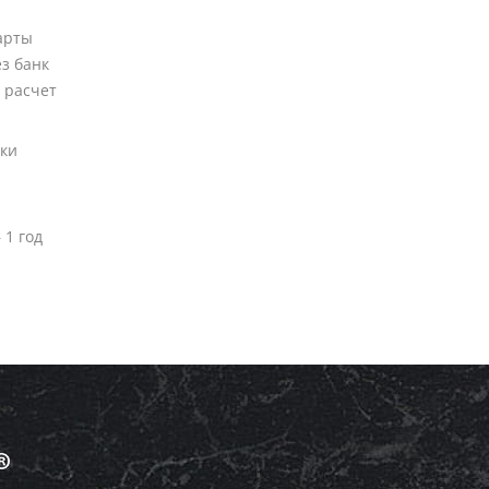
арты
ез банк
 расчет
вки
 1 год