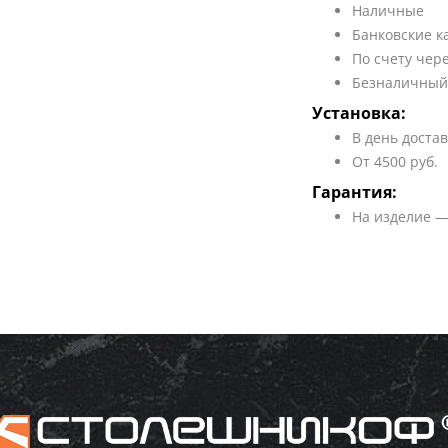
Наличные
Банковские к
По счету чер
Безналичный
Установка:
В день доста
От 4500 руб.
Гарантия:
На изделие —