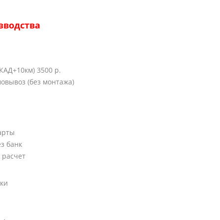
зводства
КАД+10км) 3500 р.
овывоз (без монтажа)
арты
ез банк
 расчет
вки