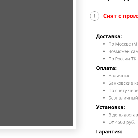
Снят с прои
!
Доставка:
По Москве (М
Возможен сам
По России ТК
Оплата:
Наличные
Банковские к
По счету чер
Безналичный
Установка:
В день доста
От 4500 руб.
Гарантия: