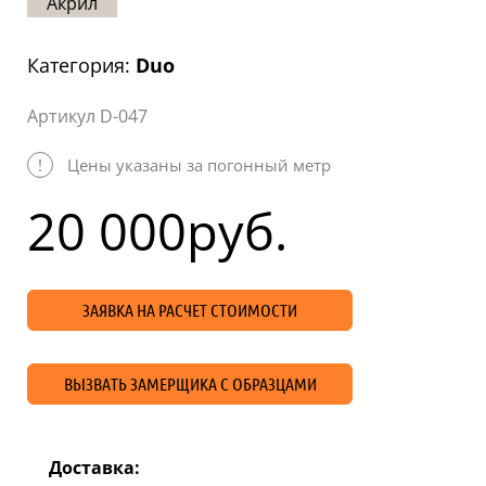
Акрил
Статьи
Отзывы
Категория:
Duo
ОНТАКТЫ
Артикул D-047
Карта
!
Цены указаны за погонный метр
сайта
20 000
руб.
ЗАЯВКА НА РАСЧЕТ СТОИМОСТИ
ВЫЗВАТЬ ЗАМЕРЩИКА С ОБРАЗЦАМИ
Доставка: