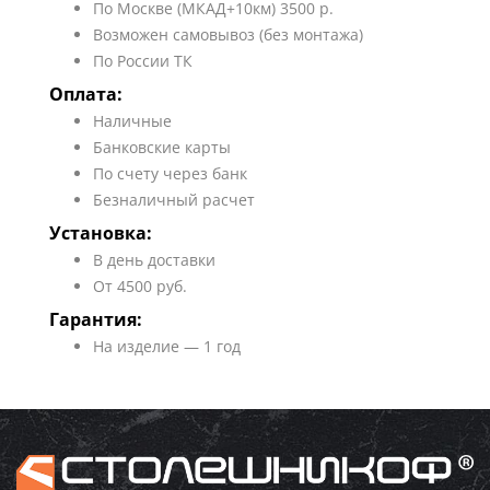
По Москве (МКАД+10км) 3500 р.
Возможен самовывоз (без монтажа)
По России ТК
Оплата:
Наличные
Банковские карты
По счету через банк
Безналичный расчет
Установка:
В день доставки
От 4500 руб.
Гарантия:
На изделие — 1 год