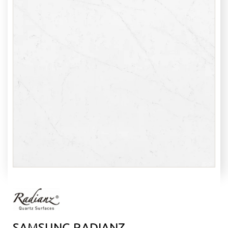
 столешницы
 и раковины
ники из камня
ка ресепшн
тойка из камня
ые поддоны
ТЕРИАЛЫ
ЦЕНЫ
ЬКУЛЯТОР
НАШИ
РАБОТЫ
ОРМАЦИЯ
вка и оплата
тановка
Акции
оманда
SAMSUNG RADIANZ