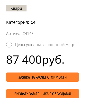
Статьи
Кварц
Отзывы
Категория:
C4
ОНТАКТЫ
Артикул C4145
Карта
сайта
!
Цены указаны за погонный метр
87 400
руб.
ЗАЯВКА НА РАСЧЕТ СТОИМОСТИ
ВЫЗВАТЬ ЗАМЕРЩИКА С ОБРАЗЦАМИ