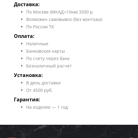
Доставка:
По Москве (МКАД+10км) 3500 р.
Возможен самовывоз (без монтажа)
По России ТК
Оплата:
Наличные
Банковские карты
По счету через банк
Безналичный расчет
Установка:
В день доставки
От 4500 руб.
Гарантия:
На изделие — 1 год