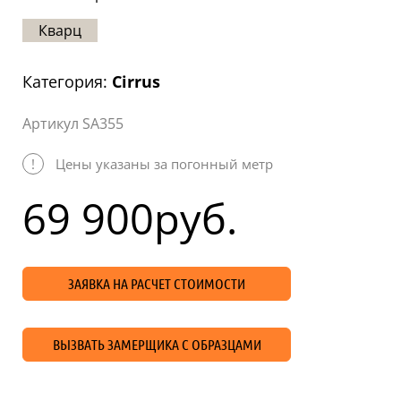
Статьи
Кварц
Отзывы
Категория:
Cirrus
ОНТАКТЫ
Артикул SA355
Карта
сайта
!
Цены указаны за погонный метр
69 900
руб.
ЗАЯВКА НА РАСЧЕТ СТОИМОСТИ
ВЫЗВАТЬ ЗАМЕРЩИКА С ОБРАЗЦАМИ