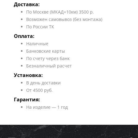
Доставка:
По Москве (МКАД+10км) 3500 р.
Возможен самовывоз (без монтажа)
По России ТК
Оплата:
Наличные
Банковские карты
По счету через банк
Безналичный расчет
Установка:
В день доставки
От 4500 руб.
Гарантия:
На изделие — 1 год