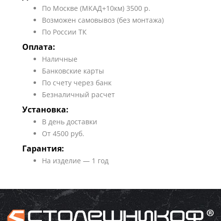
По Москве (МКАД+10км) 3500 р.
Возможен самовывоз (без монтажа)
По России ТК
Оплата:
Наличные
Банковские карты
По счету через банк
Безналичный расчет
Установка:
В день доставки
От 4500 руб.
Гарантия:
На изделие — 1 год