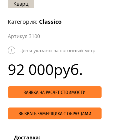
Кварц
Статьи
Отзывы
Категория:
Classico
ОНТАКТЫ
Артикул 3100
Карта
сайта
!
Цены указаны за погонный метр
92 000
руб.
ЗАЯВКА НА РАСЧЕТ СТОИМОСТИ
ВЫЗВАТЬ ЗАМЕРЩИКА С ОБРАЗЦАМИ
Доставка: