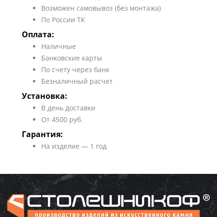
Возможен самовывоз (без монтажа)
По России ТК
Оплата:
Наличные
Банковские карты
По счету через банк
Безналичный расчет
Установка:
В день доставки
От 4500 руб.
Гарантия:
На изделие — 1 год