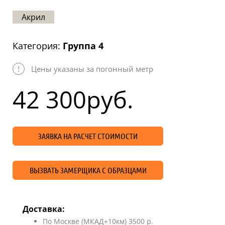
Статьи
Акрил
Отзывы
Категория:
Группа 4
ОНТАКТЫ
!
Цены указаны за погонный метр
Карта
сайта
42 300
руб.
ЗАЯВКА НА РАСЧЕТ СТОИМОСТИ
ВЫЗВАТЬ ЗАМЕРЩИКА С ОБРАЗЦАМИ
Доставка:
По Москве (МКАД+10км) 3500 р.