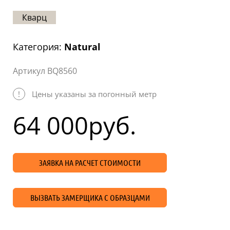
Статьи
Кварц
Отзывы
Категория:
Natural
ОНТАКТЫ
Артикул BQ8560
Карта
сайта
!
Цены указаны за погонный метр
64 000
руб.
ЗАЯВКА НА РАСЧЕТ СТОИМОСТИ
ВЫЗВАТЬ ЗАМЕРЩИКА С ОБРАЗЦАМИ