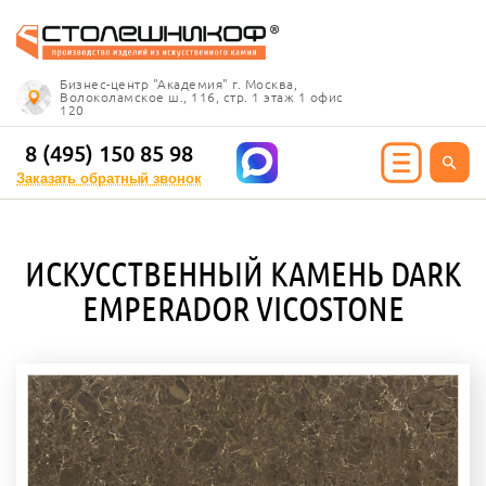
Info@stoleshnikof.ru
Бизнес-центр "Академия" г. Москва,
8 (495) 150 85 98
Волоколамское ш., 116, стр. 1 этаж 1 офис
120
Заказать обратный
звонок
8 (495) 150 85 98
Заказать обратный звонок
ИЯ ИЗ КАМНЯ
ИСКУССТВЕННЫЙ КАМЕНЬ DARK
олешницы
EMPERADOR VICOSTONE
ицы для кухни
ицы для ванной
е столешницы
 столешницы
ицы под дерево
ицы под мрамор
 столешницы