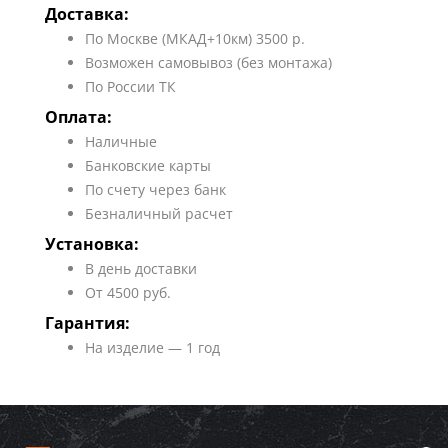
Доставка:
По Москве (МКАД+10км) 3500 р.
Возможен самовывоз (без монтажа)
По России ТК
Оплата:
Наличные
Банковские карты
По счету через банк
Безналичный расчет
Установка:
В день доставки
От 4500 руб.
Гарантия:
На изделие — 1 год