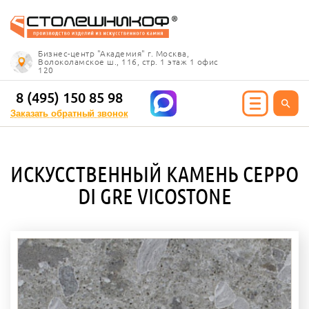
Info@stoleshnikof.ru
Бизнес-центр "Академия" г. Москва,
8 (495) 150 85 98
Волоколамское ш., 116, стр. 1 этаж 1 офис
120
Заказать обратный
звонок
8 (495) 150 85 98
Заказать обратный звонок
ИЯ ИЗ КАМНЯ
ИСКУССТВЕННЫЙ КАМЕНЬ CEPPO
олешницы
DI GRE VICOSTONE
ицы для кухни
ицы для ванной
е столешницы
 столешницы
ицы под дерево
ицы под мрамор
 столешницы