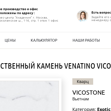
е производство и офиc
Есть вопрос
положены по адресу :
Задайте его
нес-центр "Академия" г. Москва,
менеджеру 
коламское ш., 116, стр. 1 этаж 1 офис
ЦЕНЫ
КАЛЬКУЛЯТОР
НАШИ РАБОТЫ
СТВЕННЫЙ КАМЕНЬ VENATINO VIC
Кварц
VICOSTONE
Вьетнам
Категория:
Exotic