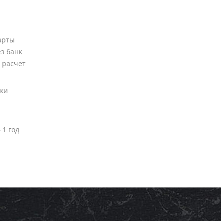
арты
ез банк
 расчет
вки
 1 год