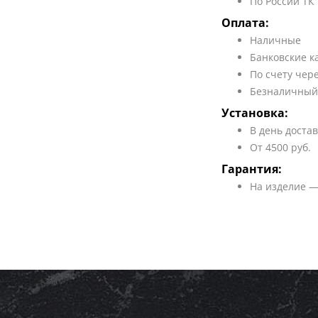
По России ТК
Оплата:
Наличные
Банковские к
По счету чер
Безналичный
Установка:
В день доста
От 4500 руб.
Гарантия:
На изделие —