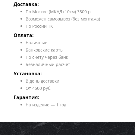
Доставка:
По Москве (МКАД+10км) 3500 р.
Возможен самовывоз (без монтажа)
По России ТК
Оплата:
Наличные
Банковские карты
По счету через банк
Безналичный расчет
Установка:
В день доставки
От 4500 руб.
Гарантия:
На изделие — 1 год