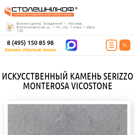
Info@stoleshnikof.ru
Бизнес-центр "Академия" г. Москва,
8 (495) 150 85 98
Волоколамское ш., 116, стр. 1 этаж 1 офис
120
Заказать обратный
звонок
8 (495) 150 85 98
Заказать обратный звонок
ИЯ ИЗ КАМНЯ
ИСКУССТВЕННЫЙ КАМЕНЬ SERIZZO
олешницы
MONTEROSA VICOSTONE
ицы для кухни
ицы для ванной
е столешницы
 столешницы
ицы под дерево
ицы под мрамор
 столешницы