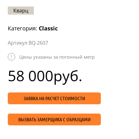
Статьи
Кварц
Отзывы
Категория:
Classic
ОНТАКТЫ
Артикул BQ-2607
Карта
сайта
!
Цены указаны за погонный метр
58 000
руб.
ЗАЯВКА НА РАСЧЕТ СТОИМОСТИ
ВЫЗВАТЬ ЗАМЕРЩИКА С ОБРАЗЦАМИ