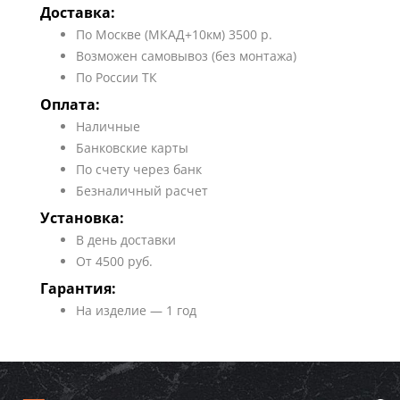
Доставка:
По Москве (МКАД+10км) 3500 р.
Возможен самовывоз (без монтажа)
По России ТК
Оплата:
Наличные
Банковские карты
По счету через банк
Безналичный расчет
Установка:
В день доставки
От 4500 руб.
Гарантия:
На изделие — 1 год