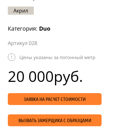
Статьи
Акрил
Отзывы
Категория:
Duo
ОНТАКТЫ
Артикул 028
Карта
сайта
!
Цены указаны за погонный метр
20 000
руб.
ЗАЯВКА НА РАСЧЕТ СТОИМОСТИ
ВЫЗВАТЬ ЗАМЕРЩИКА С ОБРАЗЦАМИ