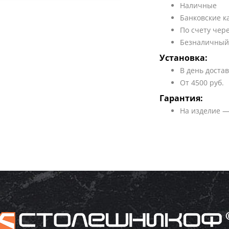
Наличные
Банковские к
По счету чер
Безналичный
Установка:
В день доста
От 4500 руб.
Гарантия:
На изделие —