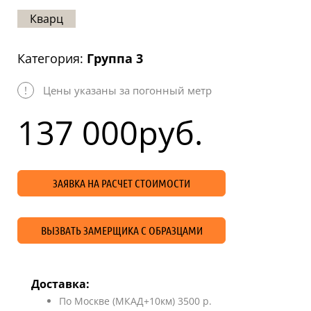
Статьи
Кварц
Отзывы
Категория:
Группа 3
ОНТАКТЫ
!
Цены указаны за погонный метр
Карта
сайта
137 000
руб.
ЗАЯВКА НА РАСЧЕТ СТОИМОСТИ
ВЫЗВАТЬ ЗАМЕРЩИКА С ОБРАЗЦАМИ
Доставка:
По Москве (МКАД+10км) 3500 р.