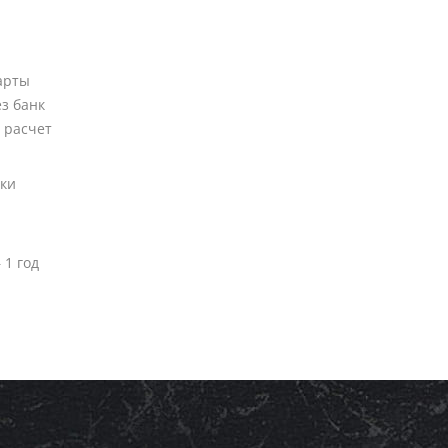
арты
ез банк
 расчет
вки
 1 год