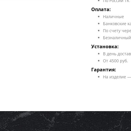
По России ТК
Оплата:
Наличные
Банковские к
По счету чер
Безналичный
Установка:
В день доста
От 4500 руб.
Гарантия:
На изделие —