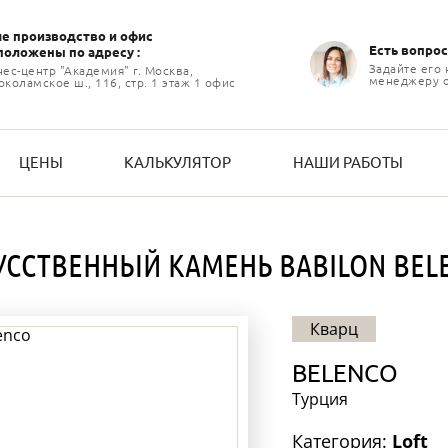
е производство и офиc
Есть вопрос
положены по адресу :
Задайте его
нес-центр "Академия" г. Москва,
менеджеру 
коламское ш., 116, стр. 1 этаж 1 офис
ЦЕНЫ
КАЛЬКУЛЯТОР
НАШИ РАБОТЫ
УССТВЕННЫЙ КАМЕНЬ BABILON BEL
Кварц
BELENСO
Турция
Категория:
Loft